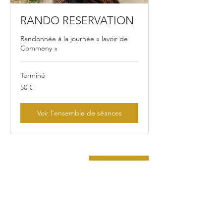
RANDO RESERVATION
Randonnée à la journée « lavoir de
Commeny »
Terminé
50
50 €
euros
Voir l'ensemble de séances
Voir Tarifs
ENVOYEZ UN MESSAGE
Vous avez une question à nous