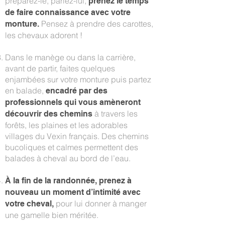
préparez-le, parlez-lui,
prenez le temps
de faire connaissance avec votre
Pensez à prendre des carottes,
monture.
les chevaux adorent !
Dans le manège ou dans la carrière,
avant de partir, faites quelques
enjambées sur votre monture puis partez
en balade,
encadré par des
professionnels qui vous amèneront
à travers les
découvrir des chemins
forêts, les plaines et les adorables
villages du Vexin français. Des chemins
bucoliques et calmes permettent des
balades à cheval au bord de l’eau.
À la fin de la randonnée, prenez à
nouveau un moment d’intimité avec
pour lui donner à manger
votre cheval,
une gamelle bien méritée.