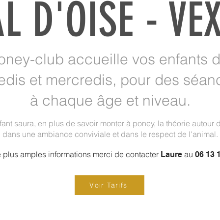
L D'OISE - VE
ney-club accueille vos enfants d
edis et mercredis, pour des séa
à chaque âge et niveau.
fant saura, en plus de savoir monter à poney, la théorie autour 
dans une ambiance conviviale et dans le respect de l'animal.
 plus amples informations
merci de contacter
au
Laure
06 13 1
Voir Tarifs