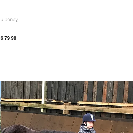
du poney,
6 79 98