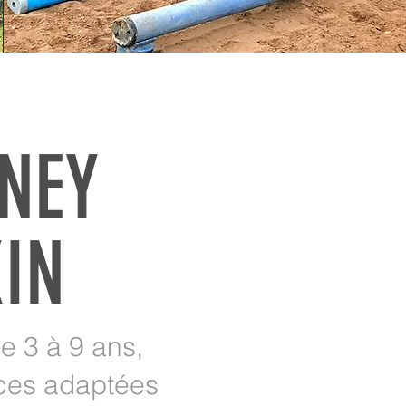
NEY
XIN
e 3 à 9 ans,
nces adaptées