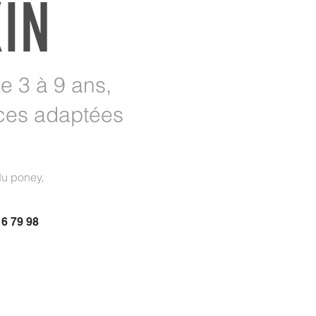
XIN
e 3 à 9 ans,
nces adaptées
du poney,
6 79 98